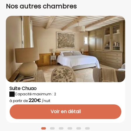
intuition jusqu'à devenir un
Nos autres chambres
soin unique pour chacun.
Mon massage intuitif/soin
énergétique m'est venu par le
biais de formations:
- massage californien
- massage Shiatsu
-massage thaï
- points de knap
- chi nei tsang
-massage balinais
La séance d une heure permet
de libérer la tête des
ruminations , les noeux et
tensions par le knap,
réflexologie, chi nei tsang pour
détendre le ventre, esprit ,
Suite Chuao
plexus solaire , travail sur les
Capacité maximum : 2
méridiens avec le Shiatsu et
220€
à partir de
/nuit
thaï , huile pour la détente ,
pochons, bambou et cætera
Voir en détail
suivant les envies.
Au plaisir de vous accueillir…
Votre technicienne Veronique