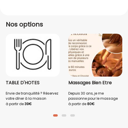
Nos options
TABLE D'HOTES
Massages Bien Etre
Envie de tranquillité ? Réservez
Depuis 30 ans, je me
votre dîner à la maison
passionne pour le massage
La formule comprend une
qui fait partie intégrante de
à partir de
39€
à partir de
80€
mise en bouche, une entrée, un
ma vie.
plat principal et son
Cette pratique au fil du temps
accompagnement, fromage
m'a permis d affiner mon
et un dessert.
geste, mes ressentis, mon