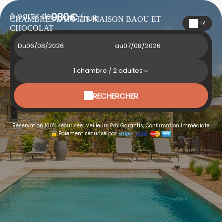
à partir de
980€
/nuit
CHAMBRES D'HÔTES MAISON BAOU ET
FR
CHOCOLAT
Du
au
1
chambre /
2
adultes
RECHERCHER
Réservation 100% sécurisée, Meilleurs Prix Garantis, Confirmation Immédiate
Paiement sécurisé par